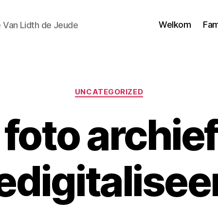
Welkom
Fam
e Van Lidth de Jeude
Categorieën
UNCATEGORIZED
 foto archie
edigitalisee