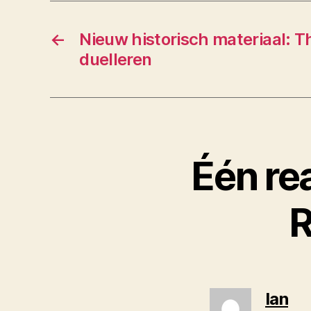
←
Nieuw historisch materiaal: 
duelleren
Één rea
R
ze
Ian