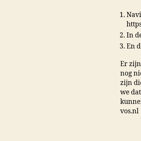
Navi
http
In d
En d
Er zij
nog ni
zijn d
we dat
kunnen
vos.nl