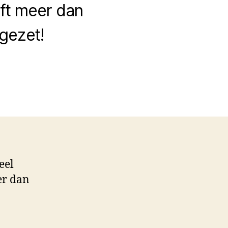
eft meer dan
 gezet!
ief
gitaliseerd
eel
er dan