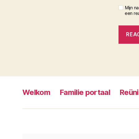
Mijn n
een rea
Welkom
Familie portaal
Reün