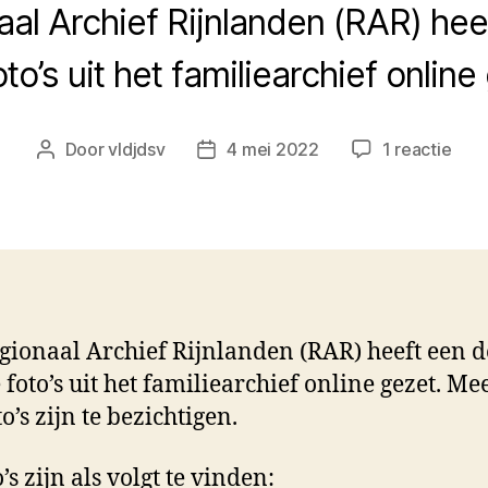
al Archief Rijnlanden (RAR) he
to’s uit het familiearchief online
op
Door
vldjdsv
4 mei 2022
1 reactie
Berichtauteur
Berichtdatum
Deel
foto
arch
RAR
gedi
gionaal Archief Rijnlanden (RAR) heeft een d
 foto’s uit het familiearchief online gezet. Me
o’s zijn te bezichtigen.
’s zijn als volgt te vinden: