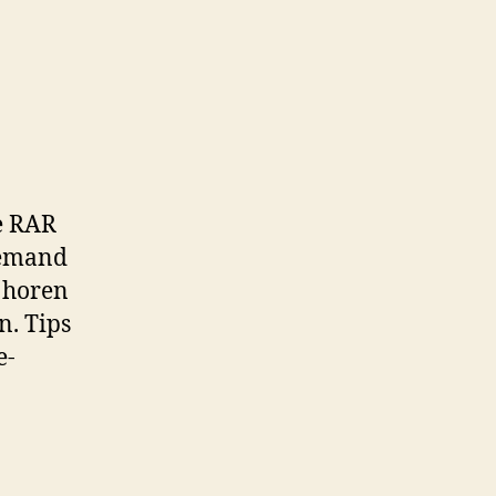
de RAR
iemand
n horen
n. Tips
e-